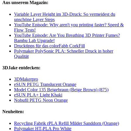
Aus unserem Magazin:
Variable Layer Height im 3D-Druck: So vermeidest du
unschöne Layer Steps
YouTube Episode: Why aren't you printing faster? Speed &
Flow Tests!
YouTube Episode: Are You Breathing 3D Printer Fumes?
Bambu Lab Upgrade!
Drucktipps für das colorFabb CorkFill
Polymaker PolySonic PLA: Schneller Druck in hoher
Qualität
3DJake entdecken:
3DMakerpro
eSUN PETG Translucent Orange
Model Color 135 Beigebraun (Beige Brown) (875)
eSUN PLA+ Light Khaki
Nobufil PETG Neon Orange
Neuheiten:
Recycling Fabrik rPLA Refill Milder Sanddorn (Orange)
Polymaker HT-PLA Pro White