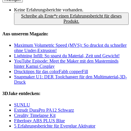
Keine Erfahrungsberichte vorhanden.
Schreibe als Erste*r einen Erfahrungsbericht für dieses
Produkt.
Aus unserem Magazin:
Maximum Volumetric Speed (MVS): So druckst du schneller
ohne Under-Extrusion!
Lightning Infill: So sparst du Material, Zeit und Gewicht!
YouTube Episode: Meet the Maker mit den Masterminds
hinter Kamui Cosplay
Drucktipps für das colorFabb copperFill
Snapmaker U1: DER Toolchanger für den Multimaterial-3D-
Druck
3DJake entdecken:
SUNLU
Extrudr DuraPro PA12 Schwarz
Creality Timelapse Kit
Fiberlogy ABS PLUS Blue
5 Erfahrungsberichte für Everglue Aktivator